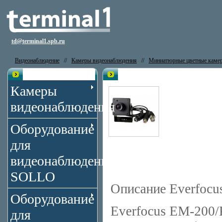
td@terminal1.spb.ru
Видеонаблюдение
//
Камеры видеонаблюдения
//
Миниатюрные цветные каме
Каталог
Видеокамера Everfocus EM-200-
Камеры
видеонаблюдения
Оборудование
для
видеонаблюдения
SOLLO
Описание Everfocu
Оборудование
Everfocus EM-200/
для