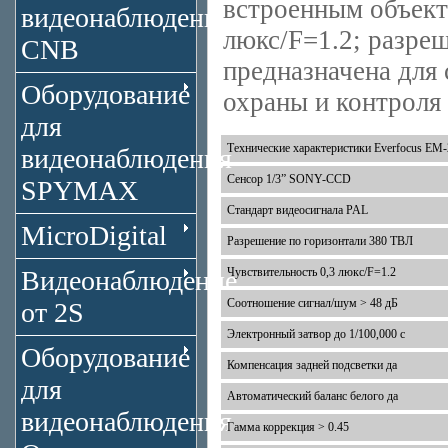
встроенным объекти
видеонаблюдения
люкс/F=1.2; разре
CNB
предназначена для
Оборудование
охраны и контроля 
для
Технические характеристики Everfocus EM-
видеонаблюдения
Сенсор 1/3” SONY-CCD
SPYMAX
Стандарт видеосигнала PAL
MicroDigital
Разрешение по горизонтали 380 ТВЛ
Видеонаблюдение
Чувствительность 0,3 люкс/F=1.2
Соотношение сигнал/шум > 48 дБ
от 2S
Электронный затвор до 1/100,000 с
Оборудование
Компенсация задней подсветки да
для
Автоматический баланс белого да
видеонаблюдения
Гамма коррекция > 0.45