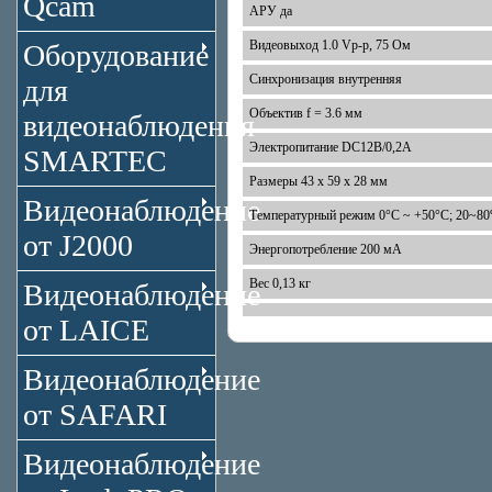
Qcam
АРУ да
Видеовыход 1.0 Vp-p, 75 Ом
Оборудование
Синхронизация внутренняя
для
Объектив f = 3.6 мм
видеонаблюдения
Электропитание DC12B/0,2A
SMARTEC
Размеры 43 x 59 x 28 мм
Видеонаблюдение
Температурный режим 0°С ~ +50°С; 20~8
от J2000
Энергопотребление 200 мА
Вес 0,13 кг
Видеонаблюдение
от LAICE
Видеонаблюдение
от SAFARI
Видеонаблюдение