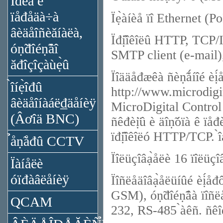
Ïđèǻ è
ïåđåäà÷à
Ïẹ̀àíèå ïî Ethernet (P
âèäåîñèăíàëà,
Ïđị̂îêîëû HTTP, TCP
óṇ̃đîéṇ̃âî
SMTP client (e-mail
ăđîçîçàùẹ̀û
Ïîääåđæêà ñèṇ̃ǻíîé èí
̀îíẹ̀îđû
http://www.microdigi
âèäåîíàáë₫äåíèÿ
MicroDigital Control 
(Âơîä BNC)
ñêđèị̈û è äîṇ̃óïà ê ïåđ
ïđị̂îêîëó HTTP/TCP. ̀î
̉åṇ̃åđû CCTV
Ïîëüçîâạ̀åëè 16 ïîëüçîâ
Ïàíåëè
óïđàâëåíèÿ
Ïîñëåäîâạ̀åëüíûé èị́åđ
GSM), óṇ̃đîéṇ̃âà ïîñë
QCAM
232, RS-485 ̀àêñ. ñêî