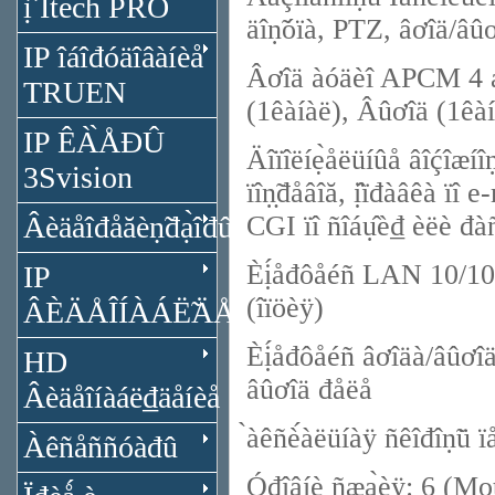
ị̂ Itech PRO
äîṇ̃óïà, PTZ, âơîä/âûơ
IP îáîđóäîâàíèå
Âơîä àóäèî APCM 4 áè
TRUEN
(1êàíàë), Âûơîä (1êà
IP ÊÀ̀ÅĐÛ
Äîïîëíẹ̀åëüíûå âîḉîæí
3Svision
ïîṇ̣̃đåâîă, ị̂ïđàâêà ïî
Âèäåîđåăèṇ̃đạ̀îđû
CGI ïî ñîáụ̂è₫ èëè đà
Èị́åđôåéñ LAN 10/10
IP
(îïöèÿ)
ÂÈÄÅÎÍÀÁË̃ÄÅÍÈÅ
Èị́åđôåéñ âơîäà/âûơîä
HD
âûơîä đåëå
Âèäåîíàáë₫äåíèå
̀àêñè́àëüíàÿ ñêîđîṇ̃ü
Àêñåññóàđû
Óđîâíè ñæạ̀èÿ: 6 (Mot