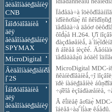
ïđîăđåññèâíû́ ñêàíèđîâà
âèäåîíàáë₫äåíèÿ
CNB
Ïåđåäà÷à îöèôđîâàííîă
ïđîèñơîäẹ̀ ñî ñêîđîṇ̃ü₫
Îáîđóäîâàíèå
ïåđåäà÷à äâóơ öèôđîâûơ
äëÿ
ôîđ́ạ̀å H.264. Ựî ïîç
âèäåîíàáë₫äåíèÿ
đàçđåøåíèǻ, à ́îíẹ̀îđè
SPYMAX
ñ áîëåå íèçêè́. Äâóíàï
ïåđåäàâạ̀ü àóäèî îäíîâđ
MicroDigital
MicroDigital MDC-i827
Âèäåîíàáë₫äåíèå
ñêàíèđîâàíèǻ,÷̣î ïîçâ
ị̂ 2S
ïđè íàáë₫äåíèè áûṇ̃đî
Îáîđóäîâàíèå
÷ạ̊êîå èçîáđàæåíèå, ÷å
äëÿ
Â êî́ïëåệ âơîäẹ̀ MDC-Po
âèäåîíàáë₫äåíèÿ
îáëåă÷àạ̊ ́îị́àæ êà́åđû.