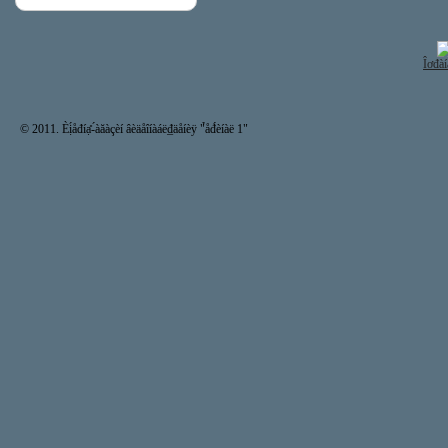
Îơđàí
© 2011. Èị́åđíạ̊-́àăàçèí âèäåîíàáë₫äåíèÿ "̉åđ́èíàë 1"