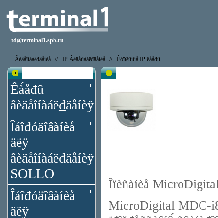
td@terminal1.spb.ru
Âèäåîíàáë₫äåíèå
//
IP Âèäåîíàáë₫äåíèå
//
Êóïîëüíûå IP-êà́åđû
Êạ̀àëîă
IP êà́åđà MicroDigital MDC-i827
Êà́åđû
âèäåîíàáë₫äåíèÿ
Îáîđóäîâàíèå
äëÿ
âèäåîíàáë₫äåíèÿ
SOLLO
Îïèñàíèå MicroDigi
Îáîđóäîâàíèå
MicroDigital MDC-i82
äëÿ