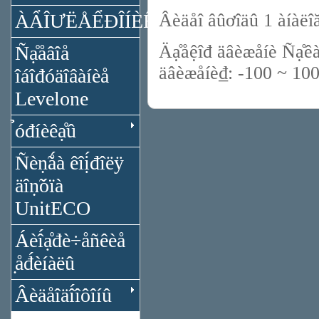
ÀẨÎƯËÅỂĐÎÍÈÊÀ
Âèäåî âûơîäû 1 àíàëî
Äạ̊åệîđ äâèæåíè Ñạ̊ê
Ñạ̊åâîå
äâèæåíè₫: -100 ~ 10
îáîđóäîâàíèå
Levelone
̉óđíèêạ̊û
Ñèṇ̃ǻà êîị́đîëÿ
äîṇ̃óïà
UnitECO
Áèî́ạ̊đè÷åñêèå
̣åđ́èíàëû
Âèäåîäî́îôîíû