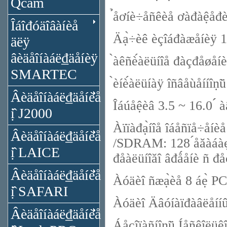
Qcam
̉åơíè÷åñêèå ơàđàệå
Îáîđóäîâàíèå
Äạ̀÷èê èçîáđàæåíèÿ 
äëÿ
âèäåîíàáë₫äåíèÿ
̀àêñè́àëüíîå đàçđåøåí
SMARTEC
̀èíè́àëüíàÿ îñâåùåííîṇ̃
Âèäåîíàáë₫äåíèå
Îáúåệèâ 3.5 ~ 16.0 ́́
ị̂ J2000
Àïïàđạ̀íîå îáåñïå÷åíèå
Âèäåîíàáë₫äåíèå
/SDRAM: 128 ́åăàáàẹ́
ị̂ LAICE
đåàëüíîăî âđǻåíè ñ đåçå
Âèäåîíàáë₫äåíèå
Àóäèî ñæạ̀èå 8 áẹ̀ P
ị̂ SAFARI
Àóäèî Äâóíàïđàâëåíí
Âèäåîíàáë₫äåíèå
Áåçîïàñíîṇ̃ü Íåñêîëüêî