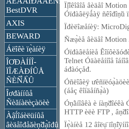
ÂÈÄÅÎĐÅĂÈÑ̉ĐÀ̉ÎĐÛ
Ïị̂îêîâîå âèäåî Motion
BestDVR
Óïđàâëÿǻàÿ ñêîđîṇ̃ü ï
AXIS
Ïđèëîæåíèÿ: MicroDi
BEWARD
Ñæạ̀èå âèäåî Motion
Áëîêè ïẹ̀àíèÿ
Óïđàâëåíèå Êîíôèăóđèđ
Telnet Óäàëåííîå îáíî
ÎƠĐÀÍÍÎ-
áđàóçåđ.
ÏÎÆÀĐÍÛÅ
ÑÈÑ̉Å̀Û
Óñëîâèÿ ưêñïëóạ̀àöèè
(áåç êîíäåíñạ̀à)
Îơđàííûå
Ñèăíàëèçàöèè
Óṇ̃àíîâêà è íàṇ̃đîéêà 
HTTP èëè FTP , âṇ̃đîå
Àậî́îáèëüíûå
âèäåîđåăèṇ̃đạ̀îđû
Ïẹ̀àíèå 12 âîëụ̈ ïîṇ̃îÿíí