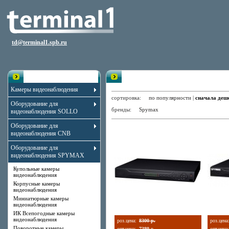
td@terminal1.spb.ru
Каталог
Видеорегистраторы 8 каналов
Камеры видеонаблюдения
сортировка:
по популярности
|
сначала деш
Оборудование для
бренды:
Spymax
видеонаблюдения SOLLO
Оборудование для
видеонаблюдения CNB
Оборудование для
видеонаблюдения SPYMAX
Купольные камеры
видеонаблюдения
Корпусные камеры
видеонаблюдения
Миниатюрные камеры
видеонаблюдения
ИК Всепогодные камеры
видеонаблюдения
роз.цена:
8300 р.
роз.цена
Поворотные камеры
опт.цена:
7380
р.
опт.цена: