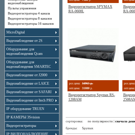
видеонаблюдения
Видеорегистратор SPYMAX
Видеор
Пульты управления
RA-0608L
RA-06
Видеорегистраторы 4 канала
Видеорегистраторы 8 каналов
Видеорегистраторы 16 каналов
MicroDigital
Видеонаблюдение от 2S
Оборудование для
видеонаблюдения Qcam
Оборудование для
видеонаблюдения SMARTEC
Видеонаблюдение от J2000
Видеонаблюдение от LAICE
роз.цена:
34965 р.
роз.цена
опт.цена:
31080
р.
опт.цена:
Видеонаблюдение от SAFARI
Видеорегистратор Spymax RS-
Видеор
1208AM
2508A
Видеонаблюдение от Itech PRO
IP оборудование TRUEN
IP КАМЕРЫ 3Svision
сортировка:
по популярности
|
сначала деш
Видеорегистраторы
бренды:
Spymax
IP ВИДЕОНАБЛЮДЕНИЕ