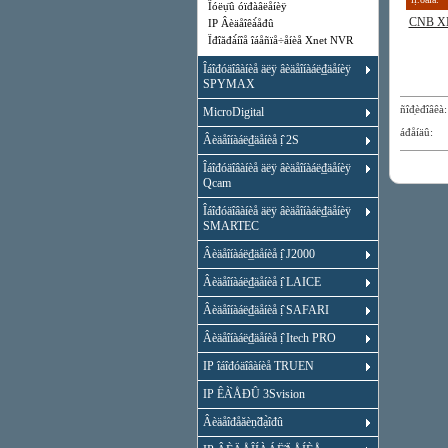
Ïóëụ̈û óïđàâëåíèÿ
CNB X
IP Âèäåîêà́åđû
Ïđîăđà́íîå îáåñïå÷åíèå Xnet NVR
Îáîđóäîâàíèå äëÿ âèäåîíàáë₫äåíèÿ
SPYMAX
ñîđ̣èđîâ
MicroDigital
áđåíäû:
Âèäåîíàáë₫äåíèå ị̂ 2S
Îáîđóäîâàíèå äëÿ âèäåîíàáë₫äåíèÿ
Qcam
Îáîđóäîâàíèå äëÿ âèäåîíàáë₫äåíèÿ
SMARTEC
Âèäåîíàáë₫äåíèå ị̂ J2000
Âèäåîíàáë₫äåíèå ị̂ LAICE
Âèäåîíàáë₫äåíèå ị̂ SAFARI
Âèäåîíàáë₫äåíèå ị̂ Itech PRO
IP îáîđóäîâàíèå TRUEN
IP ÊÀ̀ÅĐÛ 3Svision
Âèäåîđåăèṇ̃đạ̀îđû