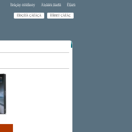
Ïîëåçíàÿ èíôîđ́àöèÿ
Äîṇ̃àâêà ̣îâàđîâ
Êîị́àệû
ÊÎĐÇÈÍÀ ÇÀÊÀÇÀ
ÎÔÎĐ́Ẹ̀Ü ÇÀÊÀÇ