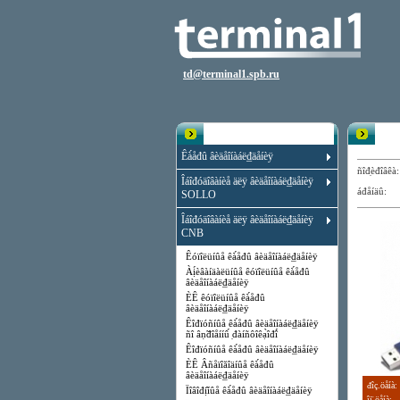
td@terminal1.spb.ru
Êạ̀àëîă
Ïđîă
Êà́åđû âèäåîíàáë₫äåíèÿ
ñîđ̣èđîâ
Îáîđóäîâàíèå äëÿ âèäåîíàáë₫äåíèÿ
áđåíäû:
SOLLO
Îáîđóäîâàíèå äëÿ âèäåîíàáë₫äåíèÿ
CNB
Êóïîëüíûå êà́åđû âèäåîíàáë₫äåíèÿ
Àị́èâàíäàëüíûå êóïîëüíûå êà́åđû
âèäåîíàáë₫äåíèÿ
ÈÊ êóïîëüíûå êà́åđû
âèäåîíàáë₫äåíèÿ
Êîđïóñíûå êà́åđû âèäåîíàáë₫äåíèÿ
ñî âṇ̃đîåííû́ ̣đàíñôîêạ̀îđî́
Êîđïóñíûå êà́åđû âèäåîíàáë₫äåíèÿ
ÈÊ Âñåïîăîäíûå êà́åđû
âèäåîíàáë₫äåíèÿ
đîç.öåíà:
Ïîâîđị̂íûå êà́åđû âèäåîíàáë₫äåíèÿ
îị̈.öåíà: