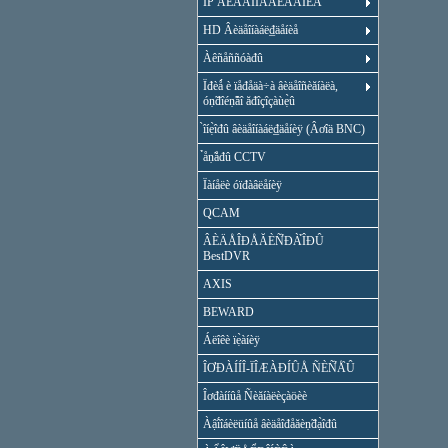
IP ÂÈÄÅÎÍÀÁË̃ÄÅÍÈÅ
HD Âèäåîíàáë₫äåíèå
Àêñåññóàđû
Ïđèǻ è ïåđåäà÷à âèäåîñèăíàëà,
óṇ̃đîéṇ̃âî ăđîçîçàùẹ̀û
̀îíẹ̀îđû âèäåîíàáë₫äåíèÿ (Âơîä BNC)
̉åṇ̃åđû CCTV
Ïàíåëè óïđàâëåíèÿ
QCAM
ÂÈÄÅÎĐÅĂÈÑ̉ĐÀ̉ÎĐÛ
BestDVR
AXIS
BEWARD
Áëîêè ïẹ̀àíèÿ
ÎƠĐÀÍÍÎ-ÏÎÆÀĐÍÛÅ ÑÈÑ̉Å̀Û
Îơđàííûå Ñèăíàëèçàöèè
Àậî́îáèëüíûå âèäåîđåăèṇ̃đạ̀îđû