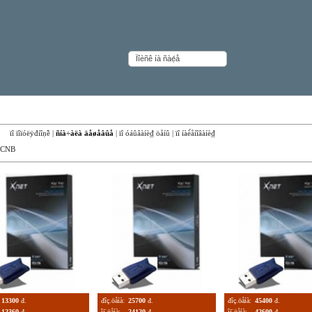
đà́íîå îáåñïå÷åíèå Xnet NVR
êà:
ïî ïîïóëÿđíîṇ̃è
|
ñíà÷àëà äåøåâûå
|
ïî óáûâàíè₫ öåíû
|
ïî íàè́åíîâàíè₫
CNB
13300
đ.
đîç.öåíà:
25700
đ.
đîç.öåíà:
45400
đ.
12360
đ.
îị̈.öåíà:
24120
đ.
îị̈.öåíà:
42600
đ.