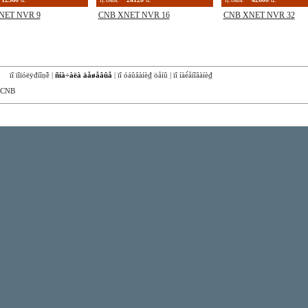
NET NVR 9
CNB XNET NVR 16
CNB XNET NVR 32
êà:
ïî ïîïóëÿđíîṇ̃è
|
ñíà÷àëà äåøåâûå
|
ïî óáûâàíè₫ öåíû
|
ïî íàè́åíîâàíè₫
CNB